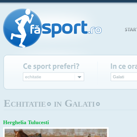
echitatie
Galati
Echitatie
in Galati
Herghelia Tulucesti