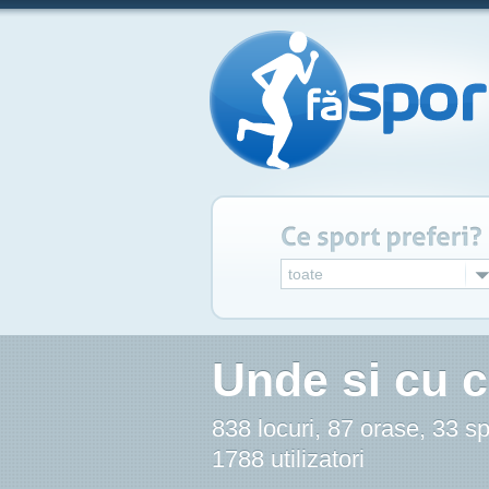
toate
Unde si cu c
838 locuri, 87 orase, 33 sp
1788 utilizatori