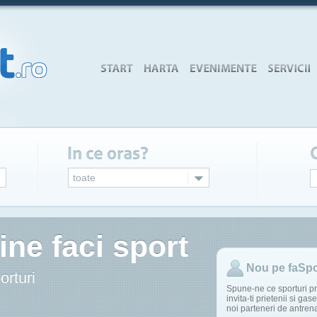
toate
ine faci sport
Un nou loc a fost adaugat:
Laser H
Nou pe faSpo
Un nou loc a fost adaugat:
Sala Ra
orturi
Dumitru
a organizat
Spune-ne ce sporturi pra
Eveniment la 
invita-ti prietenii si gase
noi parteneri de antren
Dumitru
participa la
Eveniment la 