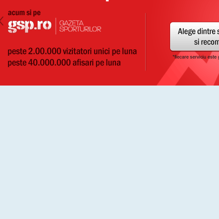
olimpic
a organizat
olimpic
participa la
alinao
participa la
WingChunKung-Fu
participa la
WingChunKung-Fu
a organizat
Un nou loc a fost adaugat:
Smart A
Un nou loc a fost adaugat:
Progres
Un nou loc a fost adaugat:
DiaDanc
Un nou loc a fost adaugat:
SIEGE p
Un nou loc a fost adaugat:
BAZA S