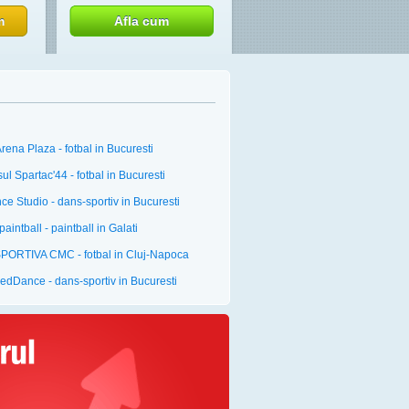
m
Afla cum
rena Plaza - fotbal in Bucuresti
ul Spartac'44 - fotbal in Bucuresti
e Studio - dans-sportiv in Bucuresti
aintball - paintball in Galati
PORTIVA CMC - fotbal in Cluj-Napoca
dDance - dans-sportiv in Bucuresti
unt SRL - laser-tag in Cluj-Napoca
ctiv - aerobic in Sibiu
Teren Sintetic Fotbal Constanta
Teren Sintetic Fotbal Constanta