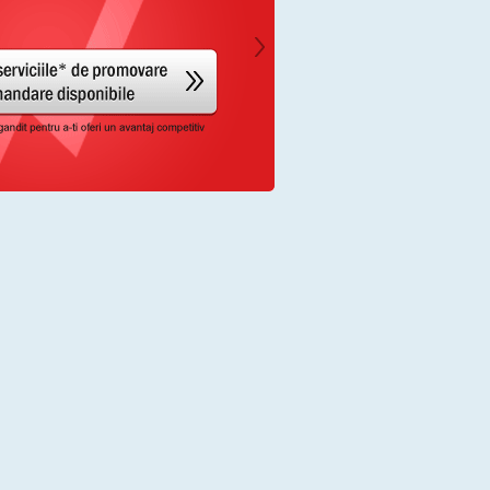
rena Plaza - fotbal in Bucuresti
ul Spartac'44 - fotbal in Bucuresti
e Studio - dans-sportiv in Bucuresti
aintball - paintball in Galati
PORTIVA CMC - fotbal in Cluj-Napoca