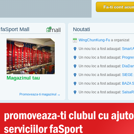
olimpic
a organizat
Fa-ti cont acu
olimpic
participa la
alinao
participa la
faSport Mall
Noutati
WingChunKung-Fu
participa la
WingChunKung-Fu
a organizat
Un nou loc a fost adaugat:
Smart A
Un nou loc a fost adaugat:
Progres
Un nou loc a fost adaugat:
DiaDanc
Un nou loc a fost adaugat:
SIEGE p
Magazinul tau
Un nou loc a fost adaugat:
BAZA S
Un nou loc a fost adaugat:
SalsaRe
Promoveaza-ti magazinul →
Un nou loc a fost adaugat:
Laser H
Un nou loc a fost adaugat:
Sala Ra
Dumitru
a organizat
Eveniment la 
Dumitru
participa la
Eveniment la 