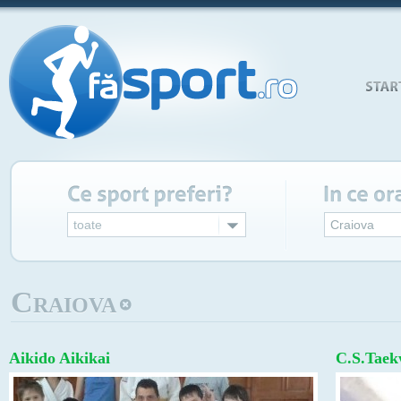
toate
Craiova
Craiova
Aikido Aikikai
C.S.Taek