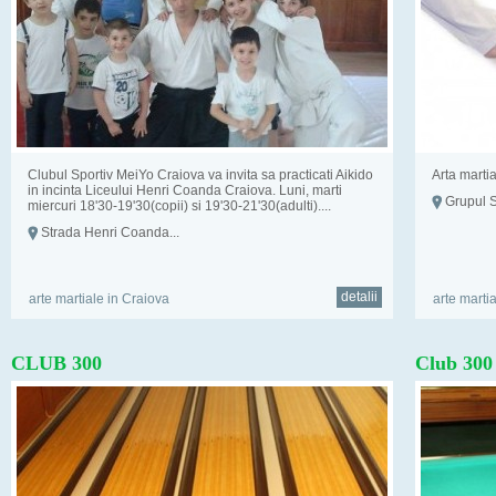
Clubul Sportiv MeiYo Craiova va invita sa practicati Aikido
Arta martia
in incinta Liceului Henri Coanda Craiova. Luni, marti
Grupul S
miercuri 18'30-19'30(copii) si 19'30-21'30(adulti)....
Strada Henri Coanda...
detalii
arte martiale in Craiova
arte marti
CLUB 300
Club 300