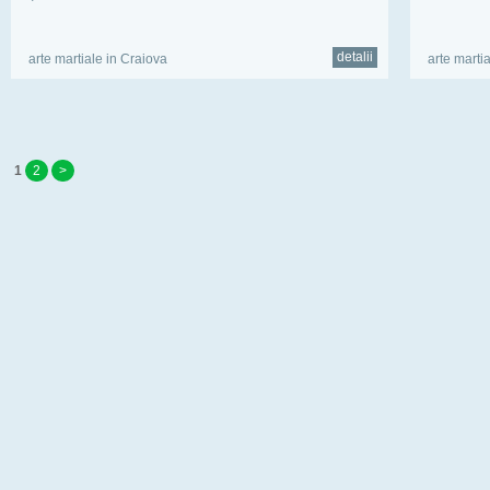
detalii
arte martiale in Craiova
arte marti
1
2
>