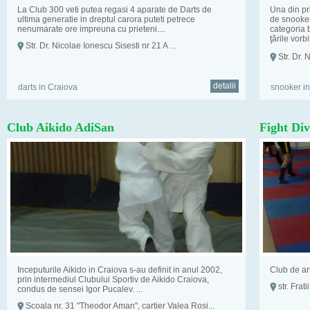
La Club 300 veti putea regasi 4 aparate de Darts de
Una din pri
ultima generatie in dreptul carora puteti petrece
de snooker
nenumarate ore impreuna cu prieteni....
categoria b
ţările vorb
Str. Dr. Nicolae Ionescu Sisesti nr 21 A ...
Str. Dr. 
detalii
darts in Craiova
snooker i
Club Aikido AdiSan
Fight Div
Inceputurile Aikido in Craiova s-au definit in anul 2002,
Club de ar
prin intermediul Clubului Sportiv de Aikido Craiova,
str. Frat
condus de sensei Igor Pucalev. ...
Scoala nr. 31 "Theodor Aman", cartier Valea Rosi...