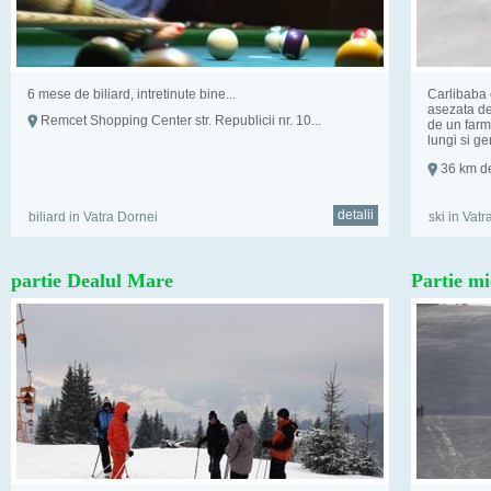
6 mese de biliard, intretinute bine...
Carlibaba 
asezata de 
Remcet Shopping Center str. Republicii nr. 10...
de un farm
lungi si g
36 km de
detalii
biliard in Vatra Dornei
ski in Vat
partie Dealul Mare
Partie m