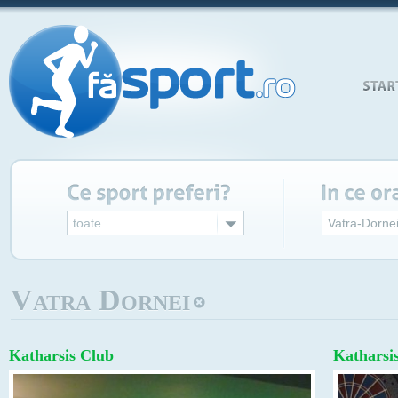
toate
Vatra-Dorne
Vatra Dornei
Katharsis Club
Katharsi