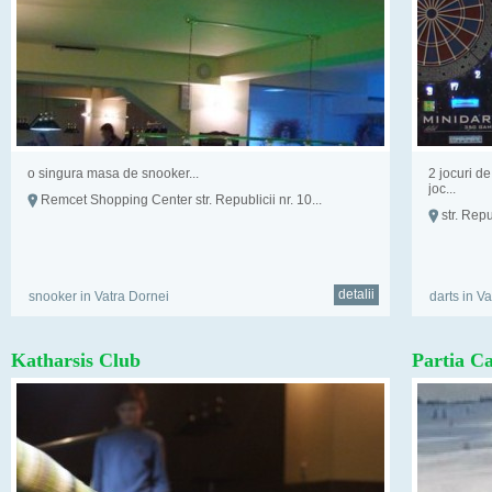
o singura masa de snooker...
2 jocuri d
joc...
Remcet Shopping Center str. Republicii nr. 10...
str. Repub
detalii
snooker in Vatra Dornei
darts in V
Katharsis Club
Partia C