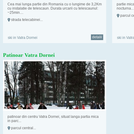
Cea mai lunga partie din Romania cu o lungime de 3,2Km
partie mic
cu instalatie de telescaun. Durata urcarii cu telescaunul:
nocturna...
~25min....
parcul ce
strada telecabinei...
detalii
ski in Vatra Dornei
ski in Vat
Patinoar Vatra Dornei
patinoar din centru Vatra Dornei, situat langa partia mica
in parc...
parcul central...