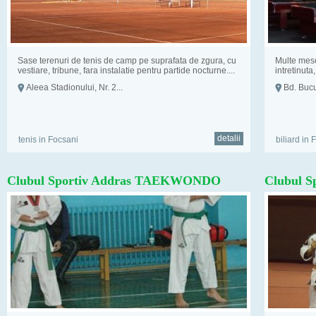
Sase terenuri de tenis de camp pe suprafata de zgura, cu
Multe mese
vestiare, tribune, fara instalatie pentru partide nocturne....
intretinuta,
Aleea Stadionului, Nr. 2...
Bd. Bucur
detalii
tenis in Focsani
biliard in 
Clubul Sportiv Addras TAEKWONDO
Clubul S
Focsani