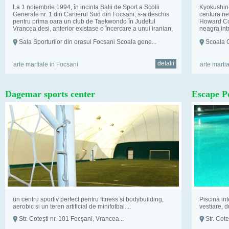
La 1 noiembrie 1994, în incinta Salii de Sport a Scolii
Kyokushin-u
Generale nr. 1 din Cartierul Sud din Focsani, s-a deschis
centura ne
pentru prima oara un club de Taekwondo în Judetul
Howard Col
Vrancea desi, anterior existase o încercare a unui iranian,
neagra int
medic ...
specialitat
Sala Sporturilor din orasul Focsani Scoala gene...
Scoala G
detalii
arte martiale in Focsani
arte marti
Dagemar sports center
Escape P
un centru sportiv perfect pentru fitness si bodybuilding,
Piscina in
aerobic si un teren artificial de minifotbal....
vestiare, d
Str. Coteşti nr. 101 Focşani, Vrancea...
Str. Cote