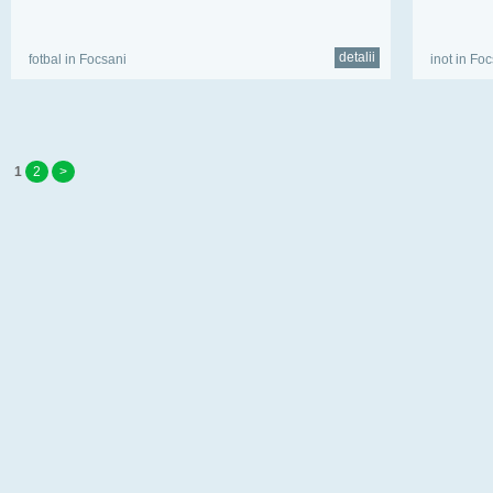
detalii
fotbal in Focsani
inot in Fo
1
2
>