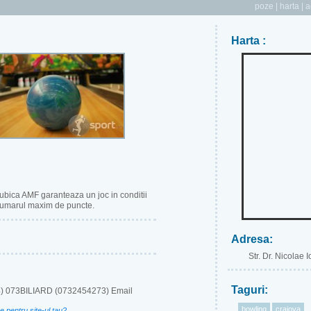
poze
|
harta
|
a
Harta :
ubica AMF garanteaza un joc in conditii
numarul maxim de puncte.
Adresa:
Str. Dr. Nicolae 
Taguri:
) 073BILIARD (0732454273) Email
bowling
craiova
e pentru site-ul tau?