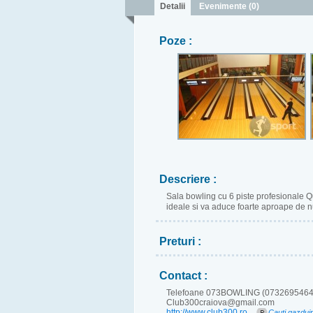
Detalii
Evenimente (0)
Poze :
Descriere :
Sala bowling cu 6 piste profesionale Q
ideale si va aduce foarte aproape de 
Preturi :
Contact :
Telefoane 073BOWLING (0732695464
Club300craiova@gmail.com
http://www.club300.ro
Cauti gazduir