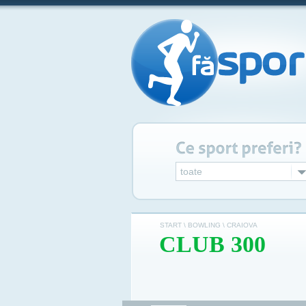
toate
START \
BOWLING \
CRAIOVA
CLUB 300