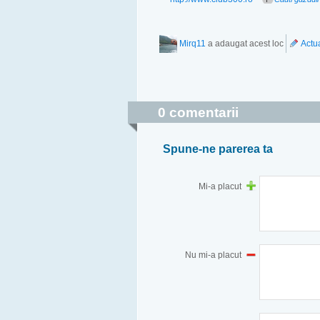
Mirq11
a adaugat acest loc
Actua
0 comentarii
Spune-ne parerea ta
Mi-a placut
Nu mi-a placut