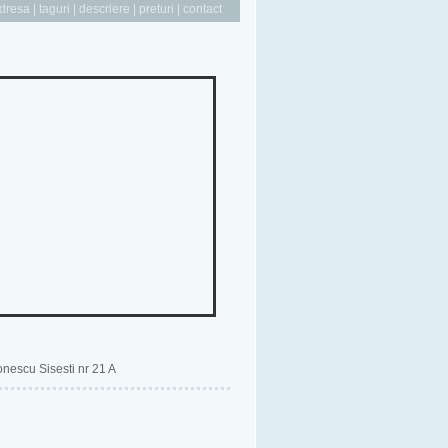
dresa
|
taguri
|
descriere
|
preturi
|
contact
Ionescu Sisesti nr 21 A