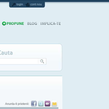
login
cont nou
Anunta-ti prietenii: