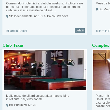
Consumatorii potentiali ai clubului nostru sunt toti cei care
Mese de bil
doresc sa isi petreaca o seara deosebita atat pe terasele
Str. Maio
clubului, cat si la mesele de biliard. ...
Str. Independentei nr. 159 A, Baicoi, Prahova...
detalii
biliard in Baicoi
biliard in 
Club Texas
Complex 
Multe mese de biliard cu suprafata mare si bine
Plasat intr
intretinuta, bar, televizor etc....
Hotel Heras
avantajele 
Bd. Bucuresti, Nr. 76...
cazare pen
cot...