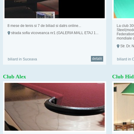
8 mese de tenis si 7 de biliad si datrs online...
La club 30
Steel(mode
strada sofia vicoveanca nr1 (GALERIA MALL ETAJ 1...
Federation
mondiale d
inalte stan
Str. Dr. 
detalii
biliard in Suceava
biliard in 
Club Alex
Club Hid