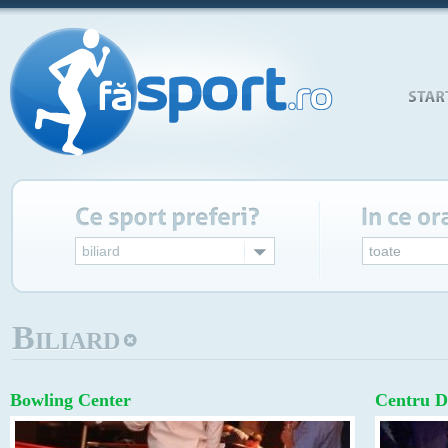
biliard
toate
Biliard
Bowling Center
Centru D