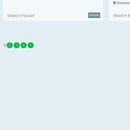
Soseaua
detalii
biliard in Focsani
biliard in 
1
2
3
4
>