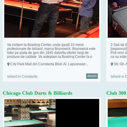
Va invitam la Bowling Center, unde gasiti 10 mese
2-Sali de 
profesionale de billiard, marca Brunswick. Brunswick este
[separeuri
lider pe piata de gen din 1845 datorita ofertei largi de
Poti veni s
produse de calitate. Va asteptam la Bowling Center la o
ca nu este l
partida de ...
City Park Mall din Constanta Blvd. Al. Lapusnean...
Str. Gh. 
detalii
biliard in Constanta
biliard in 
Chicago Club Darts & Billiards
Club 300