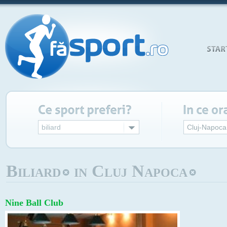
biliard
Cluj-Napoca
Biliard
in Cluj Napoca
Nine Ball Club