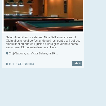
Salonul de biliard şi cafenea, Nine Ball situat în centrul
Clujului este locul perfect unde poţi ieşi pentru a-ţi petrece
timpul liber cu prietenii, jucînd biliard şi savurînd o cafea
sau o bere. Clubul este deschis în fieca...
Cluj-Napoca, str. Victor Babes, nr.29 ...
detalii
biliard in Cluj Napoca