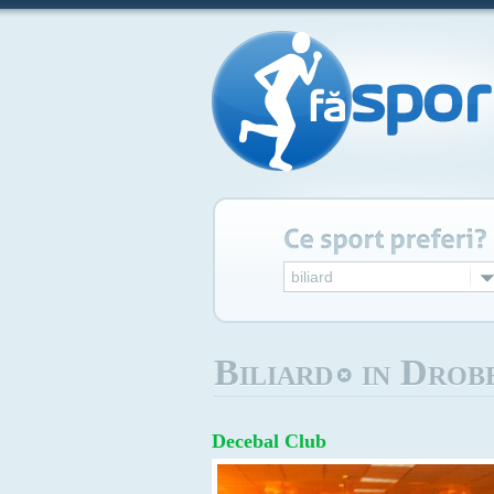
biliard
Biliard
in Drobe
Decebal Club