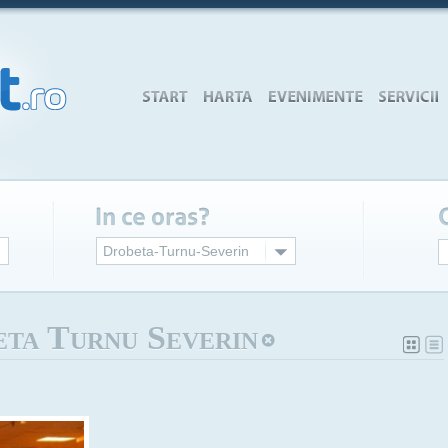
Drobeta-Turnu-Severin
ta Turnu Severin