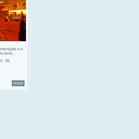
enajata si o
u tenis....
, Str.
detalii