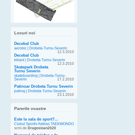
Locuri noi
Decebal Club
aerobic
|
Drobeta-Turnu-Severin
12.3.2010
Decebal Club
biliard
|
Drobeta-Turnu-Severin
12.3.2010
Skatepark Drobeta
Turnu Severin
skateboarding
|
Drobeta-Turnu-
Severin
17.2.2010
Patinoar Drobeta Turnu Severin
patinaj
|
Drobeta-Turnu-Severin
23.1.2010
Parerile voastre
Este la sala de sport?...
Clubul Sportiv Addras TAEKWONDO
scris de
Dragosioan2020