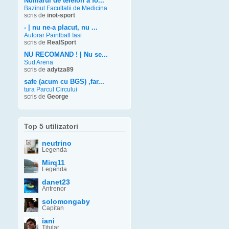
Numarul de telefon a fo...
Bazinul Facultatii de Medicina
scris de
inot-sport
- | nu ne-a placut, nu ...
Autorar Paintball Iasi
scris de
RealSport
NU RECOMAND ! | Nu se...
Sud Arena
scris de
adytza89
safe (acum cu BGS) ,far...
tura Parcul Circului
scris de
George
Top 5 utilizatori
neutrino
Legenda
Mirq11
Legenda
danet23
Antrenor
solomongaby
Capitan
iani
Titular