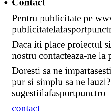
Contact
Pentru publicitate pe www
publicitate
la
fasport
punct
Daca iti place proiectul s
nostru contacteaza-ne la
Doresti sa ne impartasesti
pur si simplu sa ne lauzi
sugestii
la
fasport
punct
ro
contact