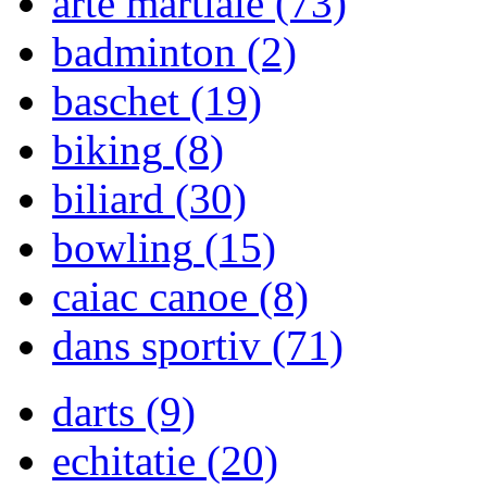
arte martiale
(73)
badminton
(2)
baschet
(19)
biking
(8)
biliard
(30)
bowling
(15)
caiac canoe
(8)
dans sportiv
(71)
darts
(9)
echitatie
(20)