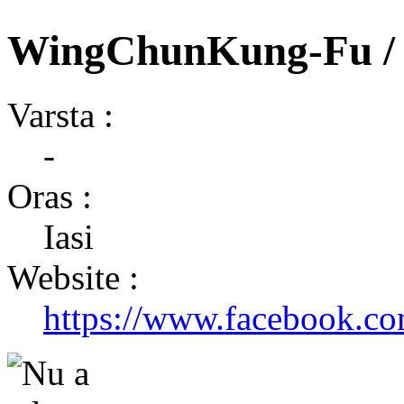
WingChunKung-Fu / Ia
Varsta :
-
Oras :
Iasi
Website :
https://www.facebook.c