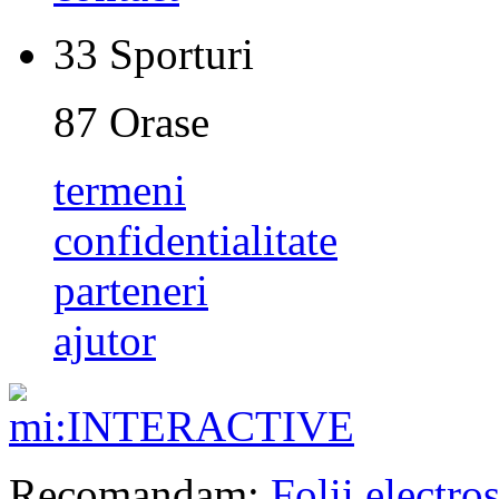
33
Sporturi
87
Orase
termeni
confidentialitate
parteneri
ajutor
Recomandam:
Folii electros