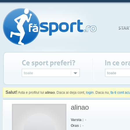
toate
toate
Salut!
Asta e profilul lui
alinao
. Daca ai deja cont,
login
. Daca nu,
fa-ti cont a
alinao
Varsta :
-
Oras :
-