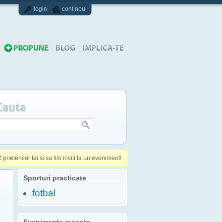
login
cont nou
C
prietenilor tai si sa il/o inviti la un eveniment!
Sporturi practicate
fotbal