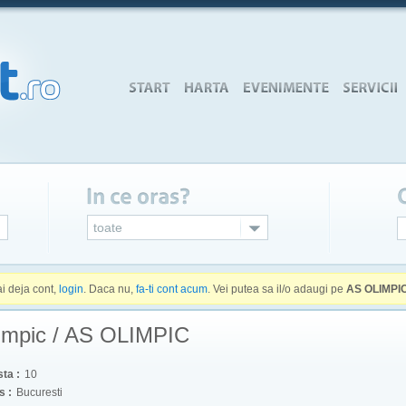
toate
ai deja cont,
login
. Daca nu,
fa-ti cont acum
. Vei putea sa il/o adaugi pe
AS OLIMPI
limpic / AS OLIMPIC
ta :
10
s :
Bucuresti