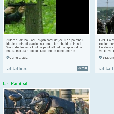
Autorar Paintball Iasi - organizator de jocuri de paintball
GMC Paintb
ideale pentru distractie sau pentru teambuilding in Iasi.
echipament
Woodsball-ul este tipul de paintball cel mai apropiat de
butelie -c
natura militara a jocului. Dispune de echipamente
veste -ves
complete...
incarcatoar
Centura Iasi...
Strapunge
detalii
paintball in Iasi
paintball i
Iasi Paintball