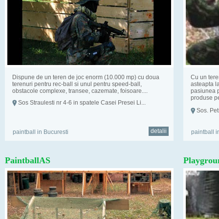
Dispune de un teren de joc enorm (10.000 mp) cu doua
Cu un tere
terenuri pentru rec-ball si unul pentru speed-ball,
asteapta l
obstacole complexe, transee, cazemate, foisoare....
pasiunea p
produse pe
Sos Straulesti nr 4-6 in spatele Casei Presei Li...
gratare si 
Sos. Petr
detalii
paintball in Bucuresti
paintball i
PaintballAS
Playgrou