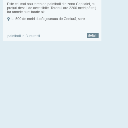
Este cel mai nou teren de paintball din zona Capitalei, cu
preţuri destul de accesibile. Terenul are 2200 metri pătraţi
iar armele sunt foarte ok....
La 500 de metri după şoseaua de Centură, spre...
detalii
paintball in Bucuresti