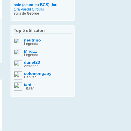
safe (acum cu BGS) ,far...
tura Parcul Circului
scris de
George
Top 5 utilizatori
neutrino
Legenda
Mirq11
Legenda
danet23
Antrenor
solomongaby
Capitan
iani
Titular