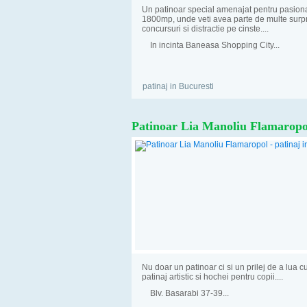
Un patinoar special amenajat pentru pasiona
1800mp, unde veti avea parte de multe surpr
concursuri si distractie pe cinste....
In incinta Baneasa Shopping City...
patinaj in Bucuresti
Patinoar Lia Manoliu Flamaropo
Nu doar un patinoar ci si un prilej de a lua c
patinaj artistic si hochei pentru copii....
Blv. Basarabi 37-39...