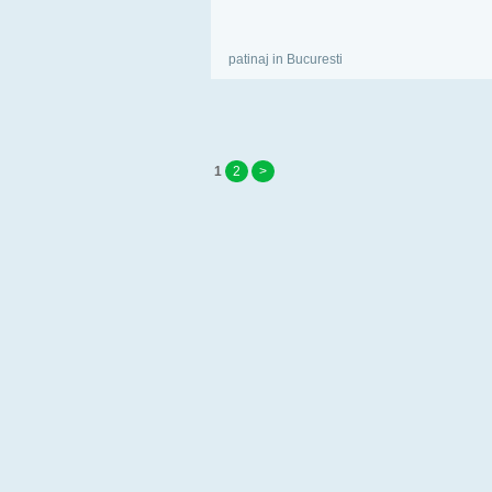
patinaj in Bucuresti
1
2
>