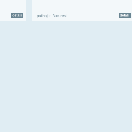
detalii
detalii
patinaj in Bucuresti