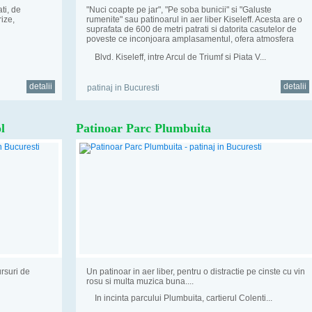
ti, de
"Nuci coapte pe jar", "Pe soba bunicii" si "Galuste
ize,
rumenite" sau patinoarul in aer liber Kiseleff. Acesta are o
suprafata de 600 de metri patrati si datorita casutelor de
poveste ce inconjoara amplasamentul, ofera atmosfera
perfecta...
Blvd. Kiseleff, intre Arcul de Triumf si Piata V...
detalii
detalii
patinaj in Bucuresti
l
Patinoar Parc Plumbuita
ursuri de
Un patinoar in aer liber, pentru o distractie pe cinste cu vin
rosu si multa muzica buna....
In incinta parcului Plumbuita, cartierul Colenti...