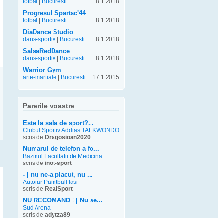
fotbal
|
Bucuresti
8.1.2018
Progresul Spartac'44
fotbal
|
Bucuresti
8.1.2018
DiaDance Studio
dans-sportiv
|
Bucuresti
8.1.2018
SalsaRedDance
dans-sportiv
|
Bucuresti
8.1.2018
Warrior Gym
arte-martiale
|
Bucuresti
17.1.2015
Parerile voastre
Este la sala de sport?...
Clubul Sportiv Addras TAEKWONDO
scris de
Dragosioan2020
Numarul de telefon a fo...
Bazinul Facultatii de Medicina
scris de
inot-sport
- | nu ne-a placut, nu ...
Autorar Paintball Iasi
scris de
RealSport
NU RECOMAND ! | Nu se...
Sud Arena
scris de
adytza89