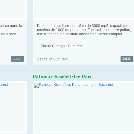
eni ce pune la
Patinoar in aer liber, suprafata de 3000 mp2, capacitate
iriat patine,
maxima de 1000 de persoane. Facilitati : inchiriere patine,
a de a face
ascutit patine, posibilitate abonament sezon complet....
Parcul Cismigiu, Bucuresti...
detalii
detalii
patinaj in Bucuresti
Patinoar Kiseleff/Ice Parc